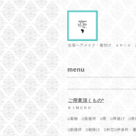
出張ヘアメイク・着付け ｓＨｉｎ 
menu
ご用意頂くもの*
ＫＩＭＯＮＯ
□着物 □長襦袢 □帯 □帯揚げ □帯
□肌襦袢 □裾除け □衿芯□伊達衿・