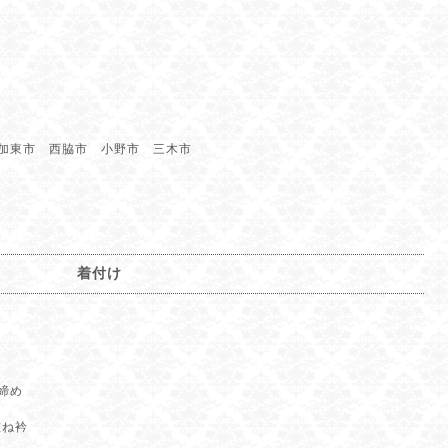
加東市 西脇市 小野市 三木市
着付け
締め
重ね衿