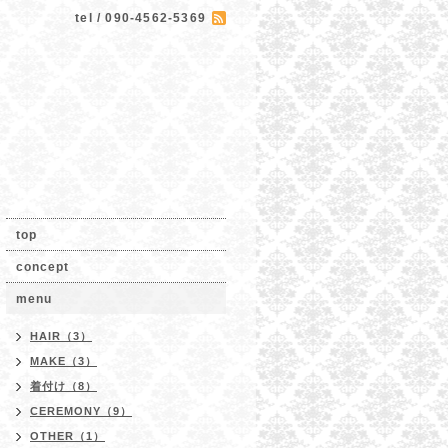
tel / 090-4562-5369
top
concept
menu
HAIR（3）
MAKE（3）
着付け（8）
CEREMONY（9）
OTHER（1）