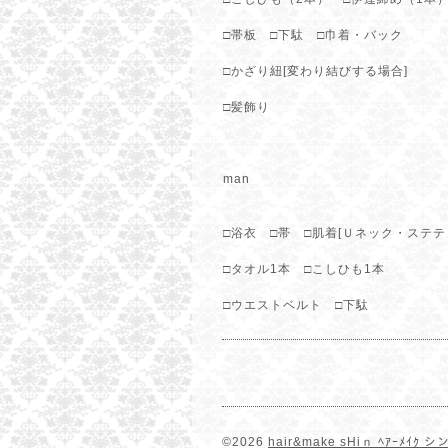
□帯板 □下駄 □巾着・バック
□かざり紐[変わり結びする場合]
□髪飾り
man
□浴衣 □帯 □肌着[Ｕネック・ステテ
□タオル1本 □こしひも1本
□ウエストベルト □下駄
©2026
hair&make sHiｎ ﾍｱｰﾒｲｸ シ