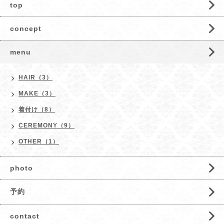
top
concept
menu
HAIR（3）
MAKE（3）
着付け（8）
CEREMONY（9）
OTHER（1）
photo
予約
contact