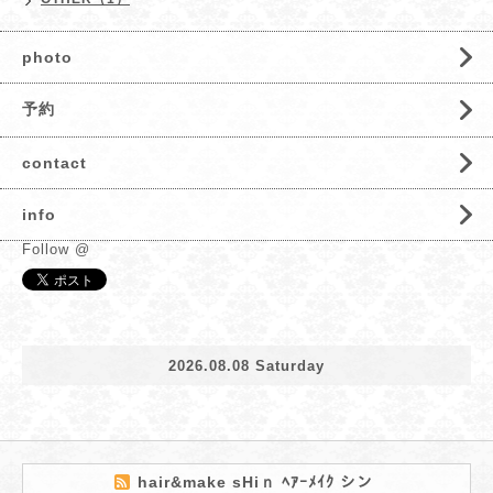
photo
予約
contact
info
Follow @
2026.08.08 Saturday
hair&make sHiｎ ﾍｱｰﾒｲｸ シン