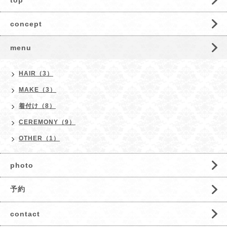
top
concept
menu
HAIR（3）
MAKE（3）
着付け（8）
CEREMONY（9）
OTHER（1）
photo
予約
contact