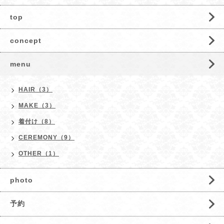
top
concept
menu
HAIR（3）
MAKE（3）
着付け（8）
CEREMONY（9）
OTHER（1）
photo
予約